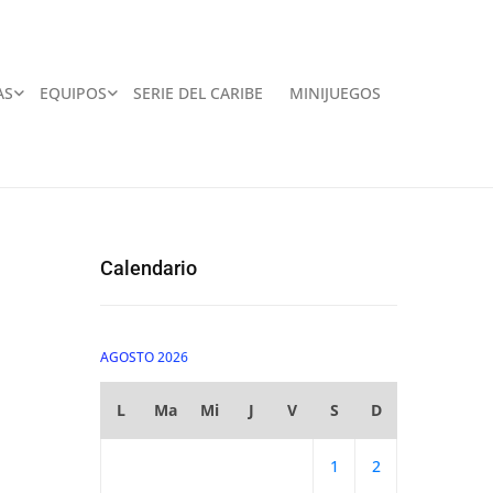
AS
EQUIPOS
SERIE DEL CARIBE
MINIJUEGOS
Calendario
AGOSTO 2026
L
Ma
Mi
J
V
S
D
1
2