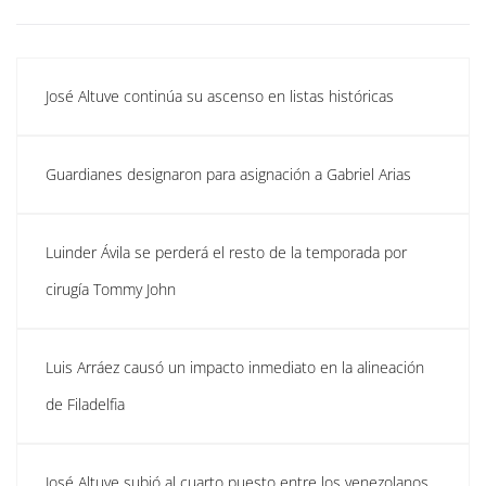
José Altuve continúa su ascenso en listas históricas
Guardianes designaron para asignación a Gabriel Arias
Luinder Ávila se perderá el resto de la temporada por
cirugía Tommy John
Luis Arráez causó un impacto inmediato en la alineación
de Filadelfia
José Altuve subió al cuarto puesto entre los venezolanos