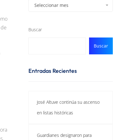
Seleccionar mes
como
 de
Buscar
Buscar
a
Entradas Recientes
José Altuve continúa su ascenso
en listas históricas
hora
Guardianes designaron para
s,