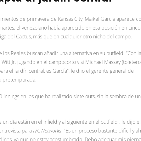
renamientos de primavera de Kansas City, Maikel García aparece 
l martes, el venezolano había aparecido en esa posición en cinco
Liga del Cactus, más que en cualquier otro nicho del campo.
os Reales buscan añadir una alternativa en su outfield. “Con l
itt Jr. jugando en el campocorto y si Michael Massey (toletero
ra el jardín central, es García”, le dijo el gerente general de
e la pretemporada.
0 innings en los que ha realizado siete outs, sin la sombra de un
 día están en el infield y al siguiente en el outfield”, le dijo el
entrevista para
IVC Networks
. “Es un proceso bastante difícil y a
rdines, ya que no estoy acostumbrado. Debo adecuar mis pierna