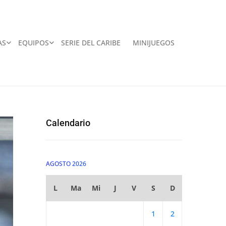
AS
EQUIPOS
SERIE DEL CARIBE
MINIJUEGOS
Calendario
AGOSTO 2026
L
Ma
Mi
J
V
S
D
1
2