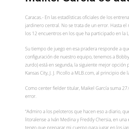
Caracas.- En las estadísticas oficiales de los ent
jardinero central. No se trata de un error. Hasta e
los 12 encuentros en los que ha participado en la 
Su tiempo de juego en esa pradera responde a que l
configuración de nuestro equipo, tenemos a Bobby W
zurdo) está en segunda, la siguiente mejor opción pa
Kansas City, J. J. Picollo a MLB.com, al principio d
Como center fielder titular, Maikel García suma 27.
error.
“Admiro a los peloteros que hacen eso a diario, que un
litoralense a Iván Medina y Freddy Chersia, en una 
tengo que preparar mi cuerpo para jugar en los ja