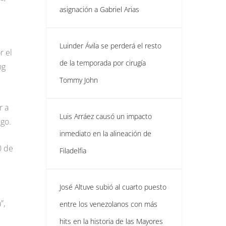
asignación a Gabriel Arias
Luinder Ávila se perderá el resto
r el
de la temporada por cirugía
ng
Tommy John
r a
Luis Arráez causó un impacto
ego.
inmediato en la alineación de
0 de
Filadelfia
José Altuve subió al cuarto puesto
”,
entre los venezolanos con más
hits en la historia de las Mayores