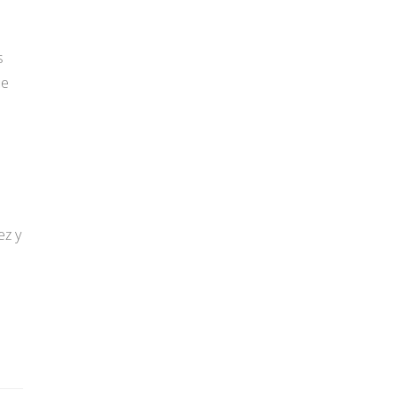
s
ue
ez y