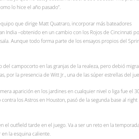
 como lo hice el año pasado”.
l equipo que dirige Matt Quatraro, incorporar más bateadores
than India –obtenido en un cambio con los Rojos de Cincinnati po
esala. Aunque todo forma parte de los ensayos propios del Spri
 del campocorto en las granjas de la realeza, pero debió migra
s, por la presencia de Witt Jr., una de las súper estrellas del ju
mera aparición en los jardines en cualquier nivel o liga fue el 3
ontra los Astros en Houston, pasó de la segunda base al right
 el outfield tarde en el juego. Va a ser un reto en la temporada
 en la esquina caliente.