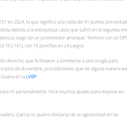
.231 en 2024, lo que significó una caída de 41 puntos porcentua
ida debido a la estrepitosa caída que sufrió en la segunda mi
sistencia, luego de un prometedor arranque. Terminó con un OP
2-10 (.161), con 16 ponches en 24 juegos.
codo derecho, que le llevaron a someterse a una cirugía para
incipios de diciembre, procedimiento que de alguna manera ev
 Guaira en la
LVBP
.
para mí personalmente. Hice muchos ajustes para mejorar en
madero, García no quiere olvidarse de su agresividad en las