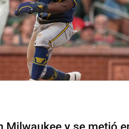
n Milwaukee y se metió e