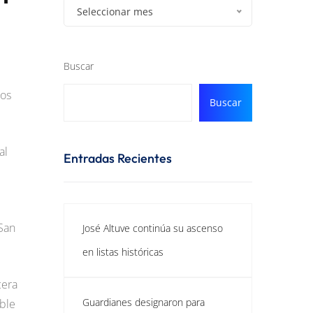
Seleccionar mes
Buscar
ros
Buscar
al
Entradas Recientes
 San
José Altuve continúa su ascenso
en listas históricas
cera
Guardianes designaron para
able