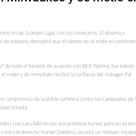
reno en las Grandes Ligas con los Cerveceros. El dinámico
s de estatura, demostró que el talento no se mide en centímet
67 de todo el beisbol, de acuerdo con
MLB Pipeline
, fue subido 
l roster y de inmediato recibió la confianza del mánager Pat
ltimo compromiso de la doble cartelera contra los Cardenales de
nidad dorada.
den, Luis Lara falló en sus dos primeros turnos, pero en su ter
g y contra el derecho Hunter Dobbins, sacudió un roletazo impar