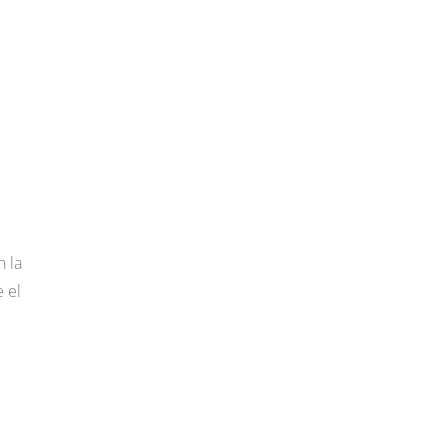
n la
 el