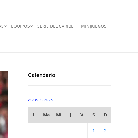
AS
EQUIPOS
SERIE DEL CARIBE
MINIJUEGOS
Calendario
AGOSTO 2026
L
Ma
Mi
J
V
S
D
1
2