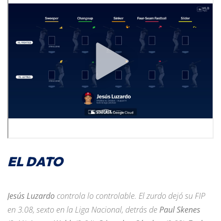
EL DATO
Jesús Luzardo
controla lo controlable. El zurdo dejó su FIP
en 3.08, sexto en la Liga Nacional, detrás de
Paul Skenes