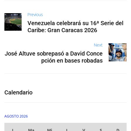
Previous
Venezuela celebrará su 16ª Serie del
Caribe: Gran Caracas 2026
Next
José Altuve sobrepasó a David Conce
pción en bases robadas
Calendario
AGOSTO 2026
L
Ma
Mi
J
V
S
D