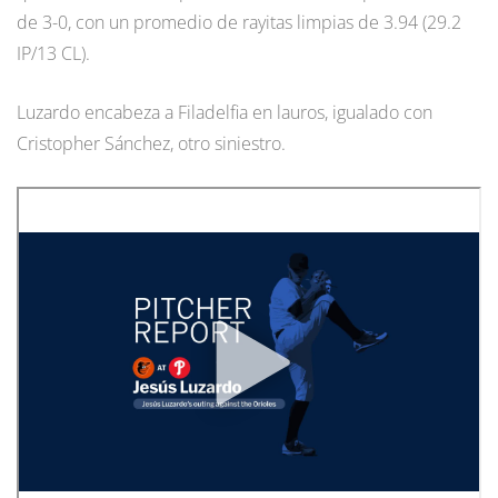
de 3-0, con un promedio de rayitas limpias de 3.94 (29.2
IP/13 CL).
Luzardo encabeza a Filadelfia en lauros, igualado con
Cristopher Sánchez, otro siniestro.