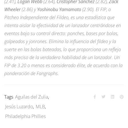
(2.41),
Logan Webb
(2.64),
Cristopher Sánchez
(2.82),
Zack
Wheeler
(2.86) y
Yoshinobu Yamamoto
(2.90). El FIP, o
Pitcheo Independiente del Fildeo, es una estadística que
intenta aislar la efectividad de un lanzador centrándose en
eventos bajo su control directo: ponches, bases por bolas,
golpeados y jonrones. Elimina la influencia del fildeo y la
suerte en las bolas bateadas, lo que proporciona un reflejo
más preciso de la verdadera habilidad de un lanzador. Un
FIP de 3.20 o menos es considerado élite, de acuerdo con la
ponderación de Fangraphs.
Tags
Aguilas del Zulia
,
Jesús Luzardo
,
MLB
,
Philadelphia Phillies