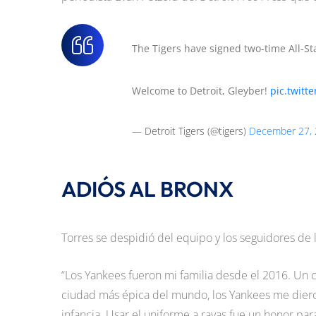
The Tigers have signed two-time All-St
Welcome to Detroit, Gleyber!
pic.twit
— Detroit Tigers (@tigers)
December 27,
ADIÓS AL BRONX
Torres se despidió del equipo y los seguidores de 
“Los Yankees fueron mi familia desde el 2016. Un c
ciudad más épica del mundo, los Yankees me diero
infancia. Usar el uniforme a rayas fue un honor para 