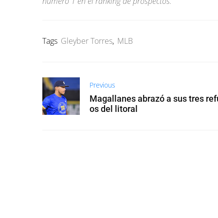
número 1 en el ranking de prospectos.
Tags
Gleyber Torres
,
MLB
Previous
Magallanes abrazó a sus tres ref
os del litoral