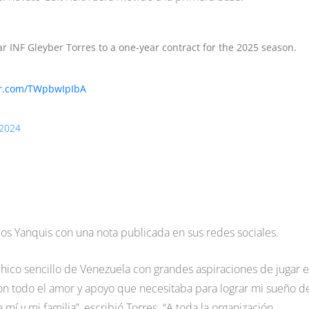
ar INF Gleyber Torres to a one-year contract for the 2025 season.
ter.com/TWpbwIpIbA
 2024
los Yanquis con una nota publicada en sus redes sociales.
hico sencillo de Venezuela con grandes aspiraciones de jugar e
n todo el amor y apoyo que necesitaba para lograr mi sueño d
mí y mi familia”, escribió Torres. “A toda la organización,