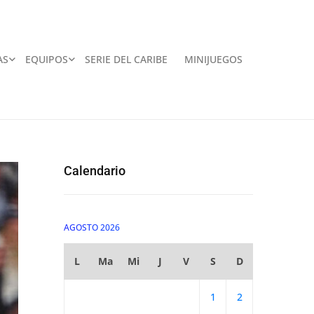
AS
EQUIPOS
SERIE DEL CARIBE
MINIJUEGOS
Calendario
AGOSTO 2026
L
Ma
Mi
J
V
S
D
1
2