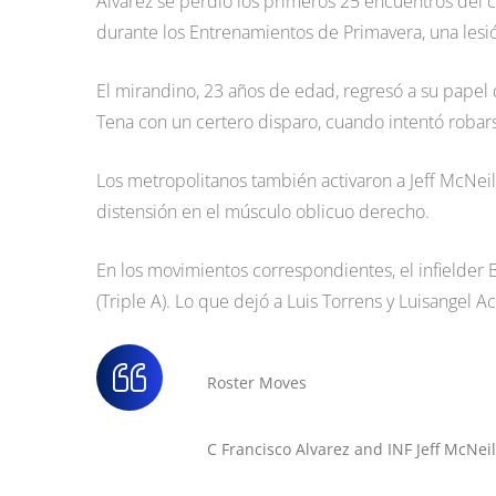
Álvarez se perdió los primeros 25 encuentros del c
durante los Entrenamientos de Primavera, una lesió
El mirandino, 23 años de edad, regresó a su papel de
Tena con un certero disparo, cuando intentó robars
Los metropolitanos también activaron a Jeff McNe
distensión en el músculo oblicuo derecho.
En los movimientos correspondientes, el infielder 
(Triple A). Lo que dejó a Luis Torrens y Luisangel
Roster Moves
C Francisco Alvarez and INF Jeff McNei