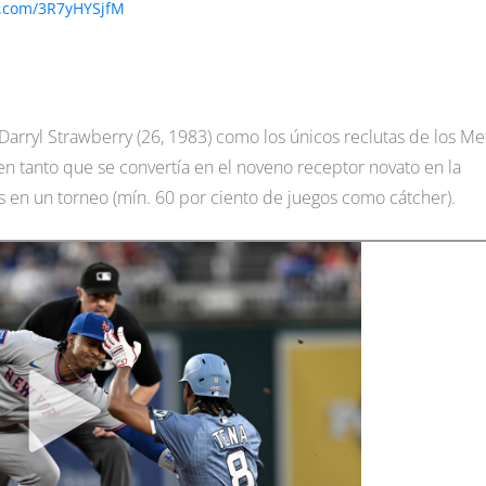
er.com/3R7yHYSjfM
 Darryl Strawberry (26, 1983) como los únicos reclutas de los Me
n tanto que se convertía en el noveno receptor novato en la
s en un torneo (mín. 60 por ciento de juegos como cátcher).