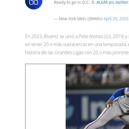
Ready to go in D.C. 💪
#LGM
pic.twitt
— New York Mets (@Mets)
April 25, 2025
En 2023, Álvarez se unió a Pete Alonso (53, 2019) y
en tener 20 o más vuelacercas en una temporada, e
historia de las Grandes Ligas con 20 o más jonrone