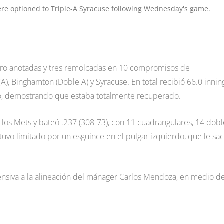
re optioned to Triple-A Syracuse following Wednesday's game.
uatro anotadas y tres remolcadas en 10 compromisos de
e (A), Binghamton (Doble A) y Syracuse. En total recibió 66.0 innin
o, demostrando que estaba totalmente recuperado.
los Mets y bateó .237 (308-73), con 11 cuadrangulares, 14 dobl
tuvo limitado por un esguince en el pulgar izquierdo, que le sa
nsiva a la alineación del mánager Carlos Mendoza, en medio de