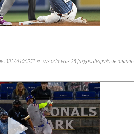
 de .333/.410/.552 en sus primeros 28 juegos, después de aband