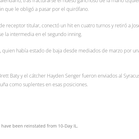
alendario, tras fracturarse el hueso ganchoso de la mano izqui
n que le obligó a pasar por el quirófano.
 receptor titular, conectó un hit en cuatro turnos y retiró a Jos
e la intermedia en el segundo inning.
il, quien había estado de baja desde mediados de marzo por un
Brett Baty y el cátcher Hayden Senger fueron enviados al Syracu
 Acuña como suplentes en esas posiciones.
l have been reinstated from 10-Day IL.