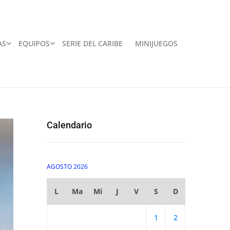
AS
EQUIPOS
SERIE DEL CARIBE
MINIJUEGOS
Calendario
AGOSTO 2026
L
Ma
Mi
J
V
S
D
1
2