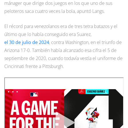
mánager que dirige dos juegos en los que uno de sus
peloteros saca cuatro veces la bola, apuntó Langs.
El récord para venezolanos era de tres tetra batazos y el
último que lo había conseguido era Suarez,
el 30 de julio de 2024
, contra Washington, en el triunfo de
Arizona 17-0. También había alcanzado esa cifra el 5 de
septiembre de 2020, cuando todavía vestía el uniforme de
Cincinnati frente a Pittsburgh.