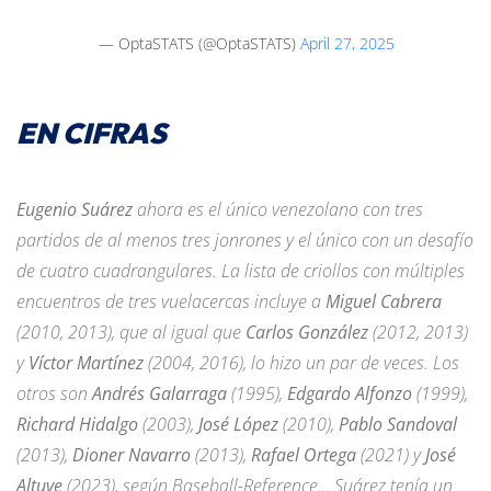
— OptaSTATS (@OptaSTATS)
April 27, 2025
EN CIFRAS
Eugenio Suárez
ahora es el único venezolano con tres
partidos de al menos tres jonrones y el único con un desafío
de cuatro cuadrangulares. La lista de criollos con múltiples
encuentros de tres vuelacercas incluye a
Miguel Cabrera
(2010, 2013), que al igual que
Carlos González
(2012, 2013)
y
Víctor Martínez
(2004, 2016), lo hizo un par de veces. Los
otros son
Andrés Galarraga
(1995),
Edgardo Alfonzo
(1999),
Richard Hidalgo
(2003),
José López
(2010),
Pablo Sandoval
(2013),
Dioner Navarro
(2013),
Rafael Ortega
(2021) y
José
Altuve
(2023), según Baseball-Reference… Suárez tenía un