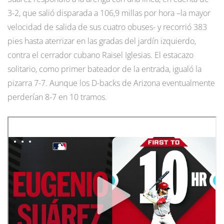
3-2, que salió disparada a 106,9 millas por hora –la mayor
velocidad de salida de sus cuatro obuses- y recorrió 383
pies hasta aterrizar en las gradas del jardín izquierdo,
contra el cerrador cubano Raisel Iglesias. El estacazo
solitario, como primer bateador de la entrada, igualó la
pizarra 7-7. Aunque los D-backs de Arizona eventualmente
perderían 8-7 en 10 tramos.