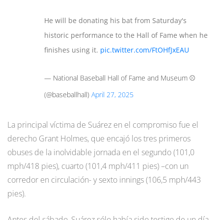
He will be donating his bat from Saturday's
historic performance to the Hall of Fame when he
finishes using it.
pic.twitter.com/FtOHfJxEAU
— National Baseball Hall of Fame and Museum ⚾
(@baseballhall)
April 27, 2025
La principal víctima de Suárez en el compromiso fue el
derecho Grant Holmes, que encajó los tres primeros
obuses de la inolvidable jornada en el segundo (101,0
mph/418 pies), cuarto (101,4 mph/411 pies) –con un
corredor en circulación- y sexto innings (106,5 mph/443
pies).
Antes del sábado, Suárez sólo había sido testigo de un día