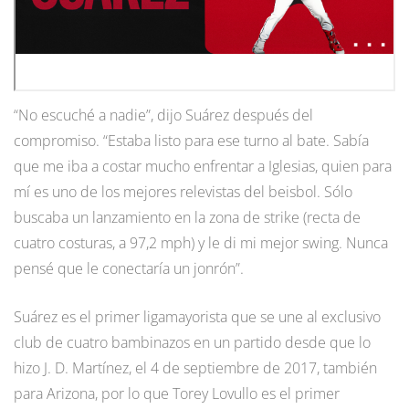
“No escuché a nadie”, dijo Suárez después del
compromiso. “Estaba listo para ese turno al bate. Sabía
que me iba a costar mucho enfrentar a Iglesias, quien para
mí es uno de los mejores relevistas del beisbol. Sólo
buscaba un lanzamiento en la zona de strike (recta de
cuatro costuras, a 97,2 mph) y le di mi mejor swing. Nunca
pensé que le conectaría un jonrón”.
Suárez es el primer ligamayorista que se une al exclusivo
club de cuatro bambinazos en un partido desde que lo
hizo J. D. Martínez, el 4 de septiembre de 2017, también
para Arizona, por lo que Torey Lovullo es el primer