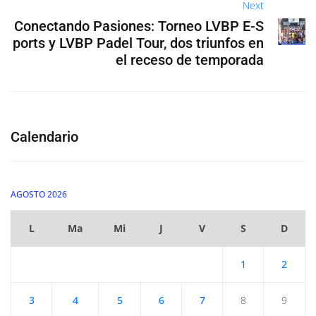
Next
Conectando Pasiones: Torneo LVBP E-S
ports y LVBP Padel Tour, dos triunfos en
el receso de temporada
Calendario
AGOSTO 2026
L
Ma
Mi
J
V
S
D
1
2
3
4
5
6
7
8
9