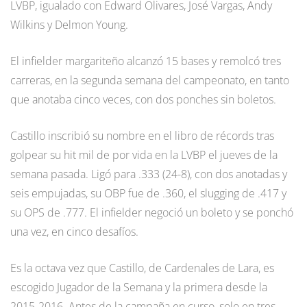
LVBP, igualado con Edward Olivares, José Vargas, Andy
Wilkins y Delmon Young.
El infielder margariteño alcanzó 15 bases y remolcó tres
carreras, en la segunda semana del campeonato, en tanto
que anotaba cinco veces, con dos ponches sin boletos.
Castillo inscribió su nombre en el libro de récords tras
golpear su hit mil de por vida en la LVBP el jueves de la
semana pasada. Ligó para .333 (24-8), con dos anotadas y
seis empujadas, su OBP fue de .360, el slugging de .417 y
su OPS de .777. El infielder negoció un boleto y se ponchó
una vez, en cinco desafíos.
Es la octava vez que Castillo, de Cardenales de Lara, es
escogido Jugador de la Semana y la primera desde la
2015-2016. Antes de la campaña en curso, solo en tres