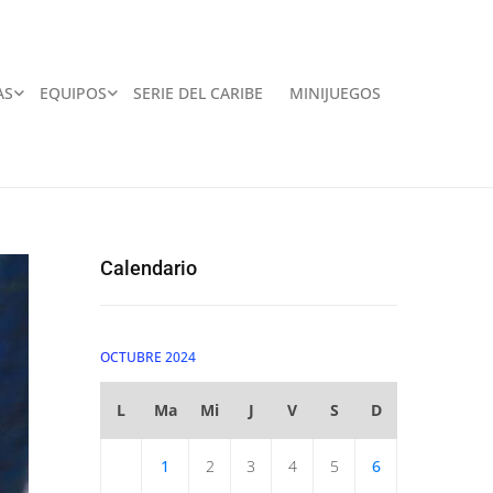
AS
EQUIPOS
SERIE DEL CARIBE
MINIJUEGOS
Calendario
OCTUBRE 2024
L
Ma
Mi
J
V
S
D
1
2
3
4
5
6