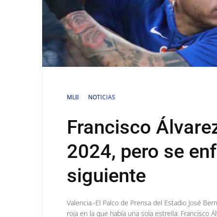
MLB
NOTICIAS
Francisco Álvarez
2024, pero se enf
siguiente
Valencia.-El Palco de Prensa del Estadio José Be
roja en la que había una sola estrella: Francisco