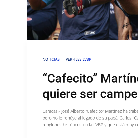
NOTICIAS
PERFILES LVBP
“Cafecito” Martíne
quiere ser campe
Caracas.- José Alberto “Cafecito” Martínez ha trab
pero no le rehúye al legado de su papá, Carlos “C
renglones históricos en la LVBP y que está muy ce