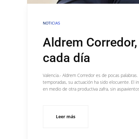
NOTICIAS
Aldrem Corredor
cada día
Valencia.- Aldrem Corredor es de pocas palabras. 
temporadas, su actuación ha sido elocuente. El ini
en medio de otra productiva zafra, sin aspavient
Leer más