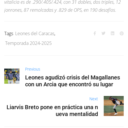
vitalicia es de .290/.405/.424, con 31 dobles, dos triples, 12
jonrones, 87 remolcadas y .829 de OPS, en 190 desafíos.
Tags
Leones del Caracas
,
Temporada 2024-2025
Previous
Leones agudizó crisis del Magallanes
con un Arcia que encontró su lugar
Next
Liarvis Breto pone en práctica una n
ueva mentalidad