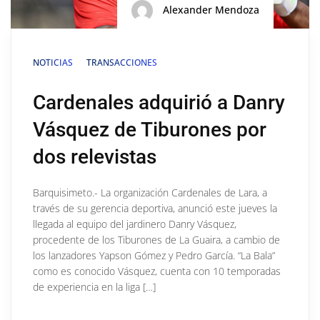
Alexander Mendoza
NOTICIAS
TRANSACCIONES
Cardenales adquirió a Danry
Vásquez de Tiburones por
dos relevistas
Barquisimeto.- La organización Cardenales de Lara, a
través de su gerencia deportiva, anunció este jueves la
llegada al equipo del jardinero Danry Vásquez,
procedente de los Tiburones de La Guaira, a cambio de
los lanzadores Yapson Gómez y Pedro García. “La Bala”
como es conocido Vásquez, cuenta con 10 temporadas
de experiencia en la liga […]