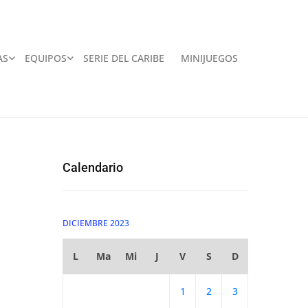
AS
EQUIPOS
SERIE DEL CARIBE
MINIJUEGOS
Calendario
DICIEMBRE 2023
L
Ma
Mi
J
V
S
D
1
2
3