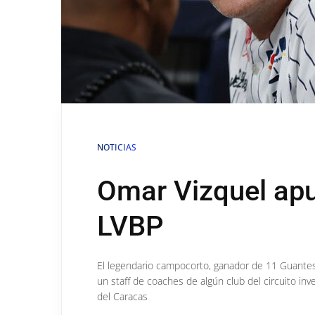
NOTICIAS
Omar Vizquel apun
LVBP
El legendario campocorto, ganador de 11 Guantes
un staff de coaches de algún club del circuito inv
del Caracas