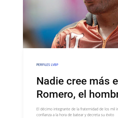
PERFILES LVBP
Nadie cree más e
Romero, el hombr
El décimo integrante de la fraternidad de los mil
confianza a la hora de batear y decreta su éxito