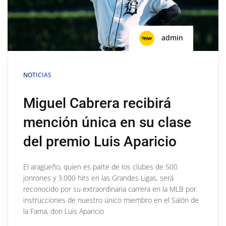
admin
NOTICIAS
Miguel Cabrera recibirá
mención única en su clase
del premio Luis Aparicio
El aragüeño, quien es parte de los clubes de 500
jonrones y 3.000 hits en las Grandes Ligas, será
reconocido por su extraordinaria carrera en la MLB por
instrucciones de nuestro único miembro en el Salón de
la Fama, don Luis Aparicio