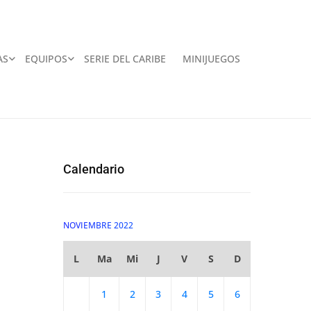
AS
EQUIPOS
SERIE DEL CARIBE
MINIJUEGOS
Calendario
NOVIEMBRE 2022
L
Ma
Mi
J
V
S
D
1
2
3
4
5
6