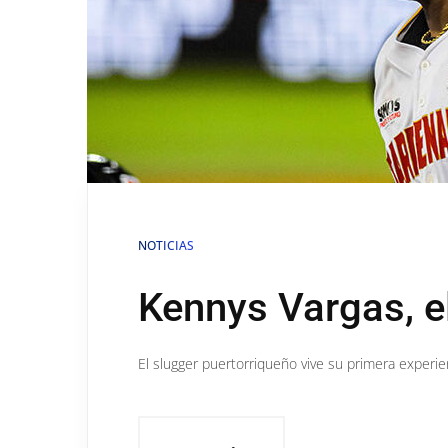
NOTICIAS
Kennys Vargas, e
El slugger puertorriqueño vive su primera experi