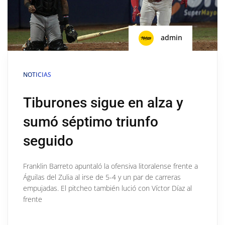
admin
NOTICIAS
Tiburones sigue en alza y
sumó séptimo triunfo
seguido
Franklin Barreto apuntaló la ofensiva litoralense frente a
Águilas del Zulia al irse de 5-4 y un par de carreras
empujadas. El pitcheo también lució con Víctor Díaz al
frente