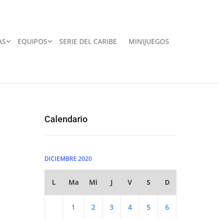
AS
EQUIPOS
SERIE DEL CARIBE
MINIJUEGOS
Calendario
DICIEMBRE 2020
L
Ma
Mi
J
V
S
D
1
2
3
4
5
6