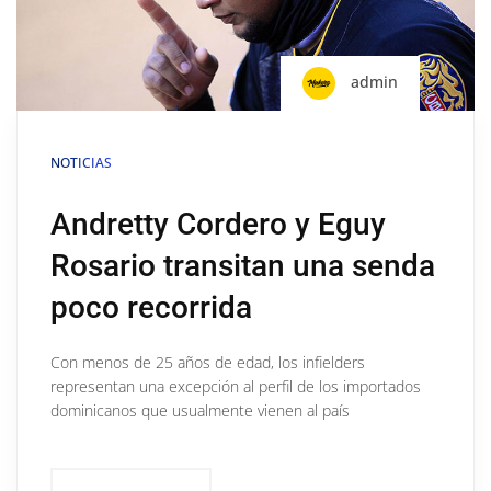
admin
NOTICIAS
Andretty Cordero y Eguy
Rosario transitan una senda
poco recorrida
Con menos de 25 años de edad, los infielders
representan una excepción al perfil de los importados
dominicanos que usualmente vienen al país