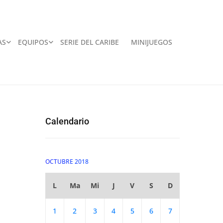
AS
EQUIPOS
SERIE DEL CARIBE
MINIJUEGOS
Calendario
OCTUBRE 2018
L
Ma
Mi
J
V
S
D
1
2
3
4
5
6
7