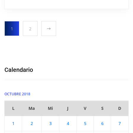
1
2
Calendario
OCTUBRE 2018
L
Ma
Mi
J
V
S
D
1
2
3
4
5
6
7