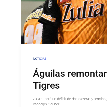
NOTICIAS
Águilas remontar
Tigres
Zulia superó un déficit de dos carreras y terminó
Randolph Oduber