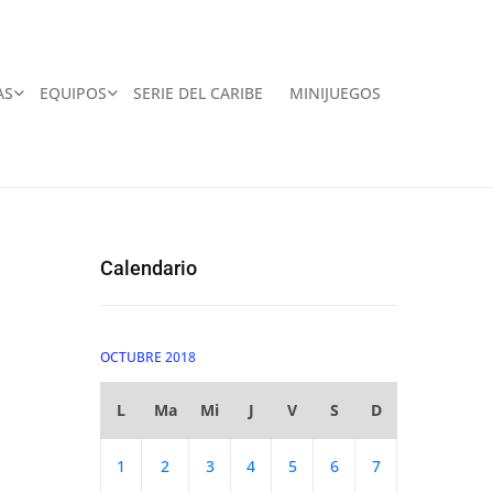
AS
EQUIPOS
SERIE DEL CARIBE
MINIJUEGOS
Calendario
OCTUBRE 2018
L
Ma
Mi
J
V
S
D
1
2
3
4
5
6
7