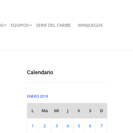
AS
EQUIPOS
SERIE DEL CARIBE
MINIJUEGOS
Calendario
ENERO 2018
L
Ma
Mi
J
V
S
D
1
2
3
4
5
6
7