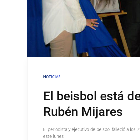
NOTICIAS
El beisbol está de
Rubén Mijares
El periodista y ejecutivo de beisbol falleció a lo
este lunes