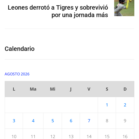
Leones derrotó a Tigres y sobrevivió
por una jornada más
Calendario
AGOSTO 2026
L
Ma
Mi
J
V
S
D
1
2
3
4
5
6
7
8
9
10
11
12
13
14
15
16