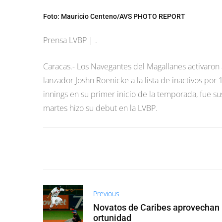
Foto: Mauricio Centeno/AVS PHOTO REPORT
Prensa LVBP | .
Caracas.- Los Navegantes del Magallanes activaron a 
lanzador Joshn Roenicke a la lista de inactivos por 
innings en su primer inicio de la temporada, fue s
martes hizo su debut en la LVBP.
Previous
Novatos de Caribes aprovechan 
ortunidad