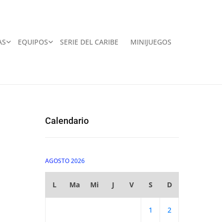
AS
EQUIPOS
SERIE DEL CARIBE
MINIJUEGOS
Calendario
AGOSTO 2026
L
Ma
Mi
J
V
S
D
1
2