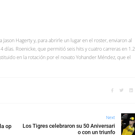
Jason Hagerty y, para abrirle un lugar en el roster, enviaron al
14 días. Roenicke, que permitió seis hits y cuatro carreras en 1.2
ustituido en la rotación por el novato Yohander Méndez, que el
Next
Los Tigres celebraron su 50 Aniversari
la op
o con un triunfo