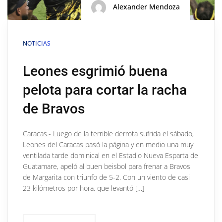
Alexander Mendoza
NOTICIAS
Leones esgrimió buena
pelota para cortar la racha
de Bravos
Caracas.- Luego de la terrible derrota sufrida el sábado,
Leones del Caracas pasó la página y en medio una muy
ventilada tarde dominical en el Estadio Nueva Esparta de
Guatamare, apeló al buen beisbol para frenar a Bravos
de Margarita con triunfo de 5-2. Con un viento de casi
23 kilómetros por hora, que levantó […]