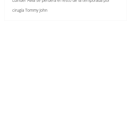
Luinder Ávila se perderá el resto de la temporada por
cirugía Tommy John