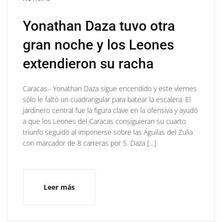
Yonathan Daza tuvo otra
gran noche y los Leones
extendieron su racha
Caracas.- Yonathan Daza sigue encendido y este viernes
sólo le faltó un cuadrangular para batear la escalera. El
jardinero central fue la figura clave en la ofensiva y ayudó
a que los Leones del Caracas consiguieran su cuarto
triunfo seguido al imponerse sobre las Águilas del Zulia
con marcador de 8 carreras por 5. Daza […]
Leer más