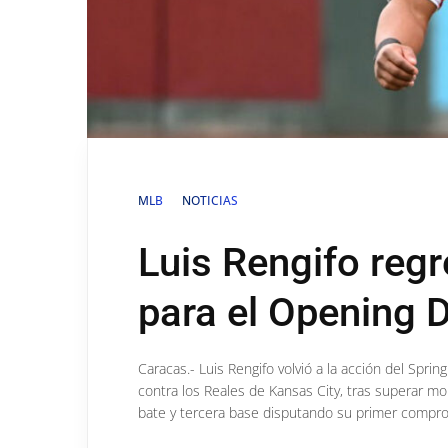
MLB
NOTICIAS
Luis Rengifo regr
para el Opening 
Caracas.- Luis Rengifo volvió a la acción del Sprin
contra los Reales de Kansas City, tras superar mo
bate y tercera base disputando su primer compro