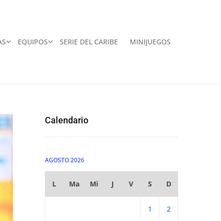
AS
EQUIPOS
SERIE DEL CARIBE
MINIJUEGOS
Calendario
AGOSTO 2026
L
Ma
Mi
J
V
S
D
1
2