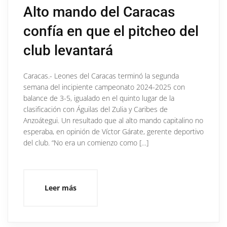
Alto mando del Caracas
confía en que el pitcheo del
club levantará
Caracas.- Leones del Caracas terminó la segunda
semana del incipiente campeonato 2024-2025 con
balance de 3-5, igualado en el quinto lugar de la
clasificación con Águilas del Zulia y Caribes de
Anzoátegui. Un resultado que al alto mando capitalino no
esperaba, en opinión de Víctor Gárate, gerente deportivo
del club. “No era un comienzo como […]
Leer más