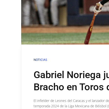
NOTICIAS
Gabriel Noriega j
Bracho en Toros 
El infielder de Leones del Caracas y el lanzador de
temporada 2024 de la Liga Mexicana de Béisbol 