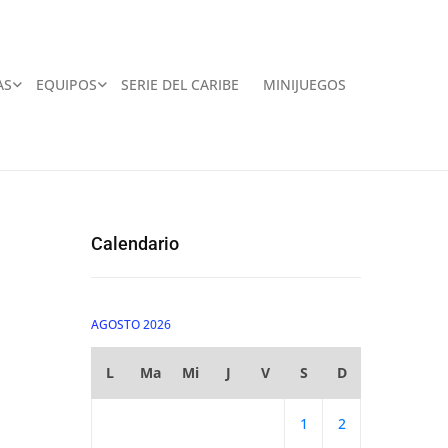
AS
EQUIPOS
SERIE DEL CARIBE
MINIJUEGOS
Calendario
AGOSTO 2026
L
Ma
Mi
J
V
S
D
1
2