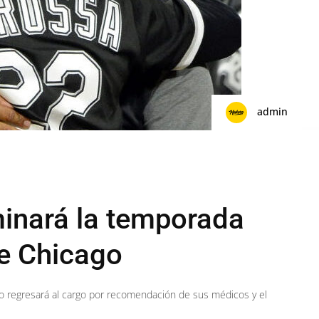
admin
minará la temporada
e Chicago
no regresará al cargo por recomendación de sus médicos y el