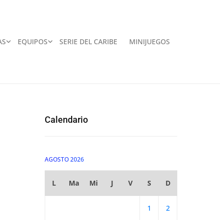
AS
EQUIPOS
SERIE DEL CARIBE
MINIJUEGOS
Calendario
AGOSTO 2026
L
Ma
Mi
J
V
S
D
1
2