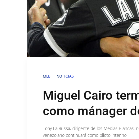
MLB
NOTICIAS
Miguel Cairo ter
como mánager d
Tony La Russa, dirigente de los Medias Blancas, 
venezolano continuará como piloto interino