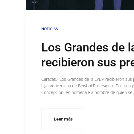
NOTICIAS
Los Grandes de 
recibieron sus p
Caracas.- Los Grandes de la LVBP recibieron sus
Liga Venezolana de Beisbol Profesional. Fue una j
Concepción, en homenaje a nombre de quien se jueg
Leer más