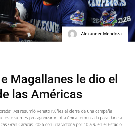
Alexander Mendoza
e Magallanes le dio el
 de las Américas
orada”. Así resumió Renato Núñez el cierre de una campaña
que este viernes protagonizaron otra épica remontada para darle a
cas Gran Caracas 2026 con una victoria por 10 a 9, en el Estadio