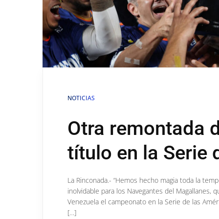
NOTICIAS
Otra remontada d
título en la Serie
La Rinconada.- “Hemos hecho magia toda la temp
inolvidable para los Navegantes del Magallanes, 
Venezuela el campeonato en la Serie de las Améri
[…]