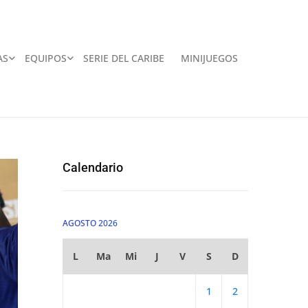
AS
EQUIPOS
SERIE DEL CARIBE
MINIJUEGOS
Calendario
AGOSTO 2026
L
Ma
Mi
J
V
S
D
1
2