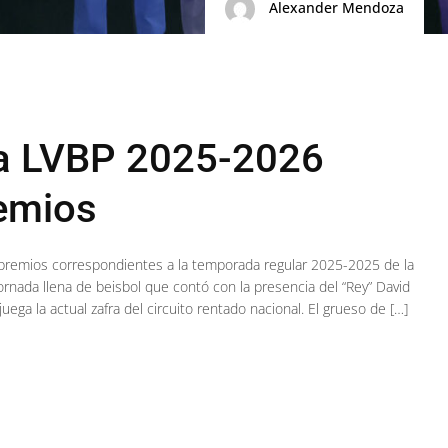
Alexander Mendoza
la LVBP 2025-2026
remios
 premios correspondientes a la temporada regular 2025-2025 de la
ornada llena de beisbol que contó con la presencia del “Rey” David
a la actual zafra del circuito rentado nacional. El grueso de […]