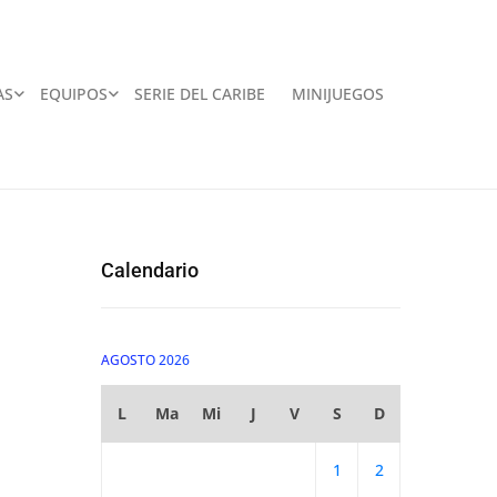
AS
EQUIPOS
SERIE DEL CARIBE
MINIJUEGOS
Calendario
AGOSTO 2026
L
Ma
Mi
J
V
S
D
1
2