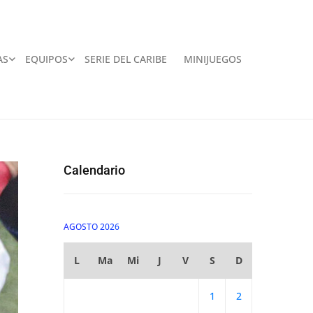
AS
EQUIPOS
SERIE DEL CARIBE
MINIJUEGOS
Calendario
AGOSTO 2026
L
Ma
Mi
J
V
S
D
1
2