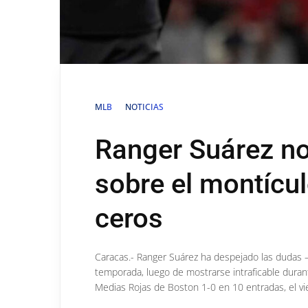
MLB
NOTICIAS
Ranger Suárez no
sobre el montícu
ceros
Caracas.- Ranger Suárez ha despejado las dudas –
temporada, luego de mostrarse intraficable durante
Medias Rojas de Boston 1-0 en 10 entradas, el vi