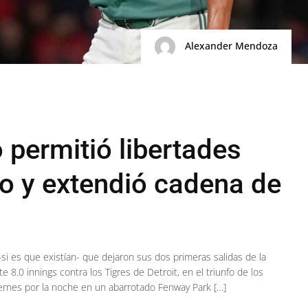
Alexander Mendoza
 permitió libertades
lo y extendió cadena de
si es que existían- que dejaron sus dos primeras salidas de la
 8.0 innings contra los Tigres de Detroit, en el triunfo de los
ernes por la noche en un abarrotado Fenway Park […]