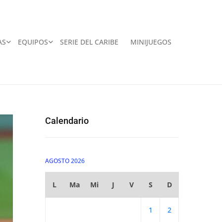
AS
EQUIPOS
SERIE DEL CARIBE
MINIJUEGOS
Calendario
AGOSTO 2026
L
Ma
Mi
J
V
S
D
1
2