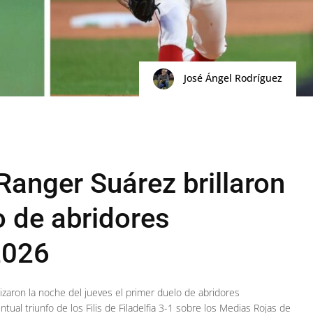
José Ángel Rodríguez
Ranger Suárez brillaron
o de abridores
2026
izaron la noche del jueves el primer duelo de abridores
ual triunfo de los Filis de Filadelfia 3-1 sobre los Medias Rojas de