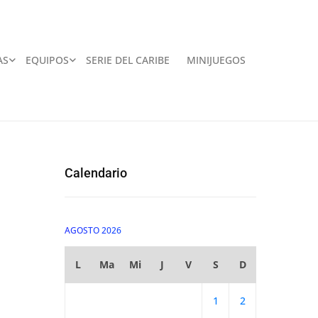
AS
EQUIPOS
SERIE DEL CARIBE
MINIJUEGOS
Calendario
AGOSTO 2026
L
Ma
Mi
J
V
S
D
1
2