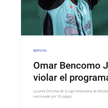
NOTICIAS
Omar Bencomo Jr
violar el program
La Junta Directiva de la Liga Venezolana de Beisb
sancionado por 30 juegos