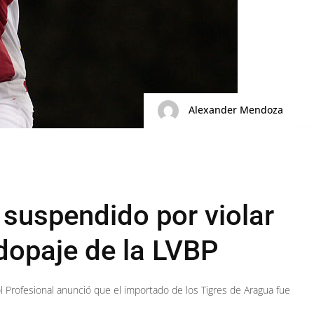
Alexander Mendoza
 suspendido por violar
dopaje de la LVBP
ol Profesional anunció que el importado de los Tigres de Aragua fue