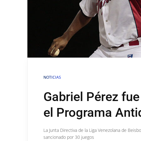
NOTICIAS
Gabriel Pérez fue
el Programa Anti
La Junta Directiva de la Liga Venezolana de Beisb
sancionado por 30 juegos