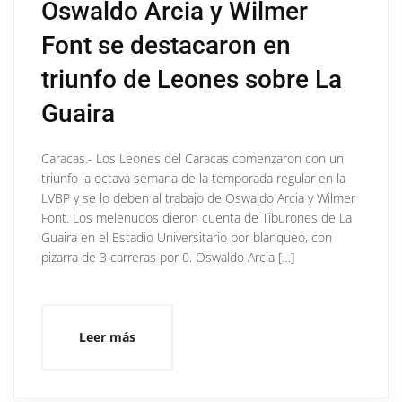
Oswaldo Arcia y Wilmer
Font se destacaron en
triunfo de Leones sobre La
Guaira
Caracas.- Los Leones del Caracas comenzaron con un
triunfo la octava semana de la temporada regular en la
LVBP y se lo deben al trabajo de Oswaldo Arcia y Wilmer
Font. Los melenudos dieron cuenta de Tiburones de La
Guaira en el Estadio Universitario por blanqueo, con
pizarra de 3 carreras por 0. Oswaldo Arcia […]
Leer más