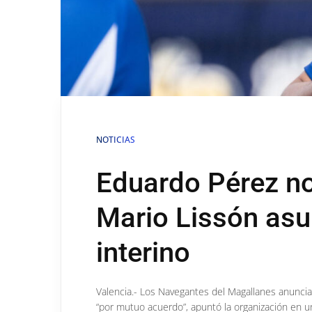
NOTICIAS
Eduardo Pérez no
Mario Lissón a
interino
Valencia.- Los Navegantes del Magallanes anunci
“por mutuo acuerdo”, apuntó la organización en u