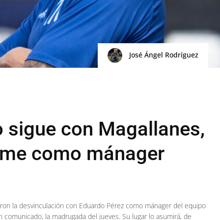
José Ángel Rodríguez
 sigue con Magallanes,
sume como mánager
aron la desvinculación con Eduardo Pérez como mánager del equipo
n comunicado, la madrugada del jueves. Su lugar lo asumirá, de