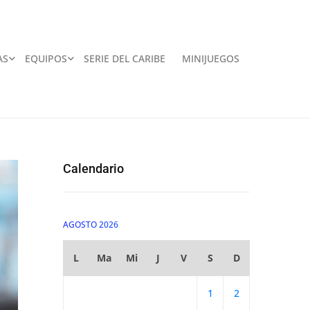
AS
EQUIPOS
SERIE DEL CARIBE
MINIJUEGOS
Calendario
AGOSTO 2026
L
Ma
Mi
J
V
S
D
1
2