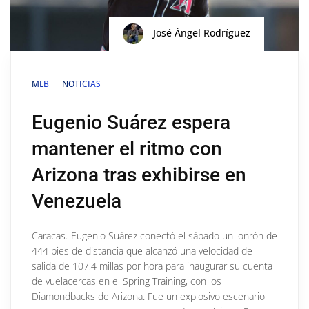
José Ángel Rodríguez
MLB
NOTICIAS
Eugenio Suárez espera
mantener el ritmo con
Arizona tras exhibirse en
Venezuela
Caracas.-Eugenio Suárez conectó el sábado un jonrón de
444 pies de distancia que alcanzó una velocidad de
salida de 107,4 millas por hora para inaugurar su cuenta
de vuelacercas en el Spring Training, con los
Diamondbacks de Arizona. Fue un explosivo escenario