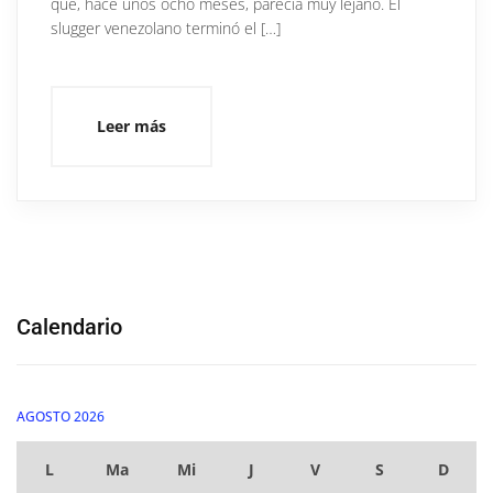
que, hace unos ocho meses, parecía muy lejano. El
slugger venezolano terminó el […]
Leer más
Calendario
AGOSTO 2026
L
Ma
Mi
J
V
S
D