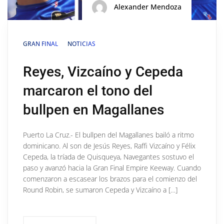
Alexander Mendoza
GRAN FINAL
NOTICIAS
Reyes, Vizcaíno y Cepeda
marcaron el tono del
bullpen en Magallanes
Puerto La Cruz.- El bullpen del Magallanes bailó a ritmo
dominicano. Al son de Jesús Reyes, Raffi Vizcaíno y Félix
Cepeda, la tríada de Quisqueya, Navegantes sostuvo el
paso y avanzó hacia la Gran Final Empire Keeway. Cuando
comenzaron a escasear los brazos para el comienzo del
Round Robin, se sumaron Cepeda y Vizcaíno a […]