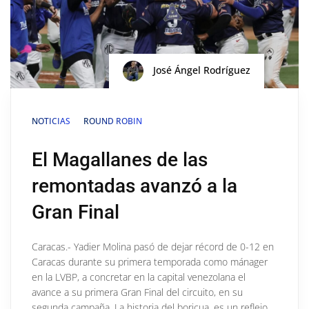
José Ángel Rodríguez
NOTICIAS
ROUND ROBIN
El Magallanes de las
remontadas avanzó a la
Gran Final
Caracas.- Yadier Molina pasó de dejar récord de 0-12 en
Caracas durante su primera temporada como mánager
en la LVBP, a concretar en la capital venezolana el
avance a su primera Gran Final del circuito, en su
segunda campaña. La historia del boricua, es un reflejo