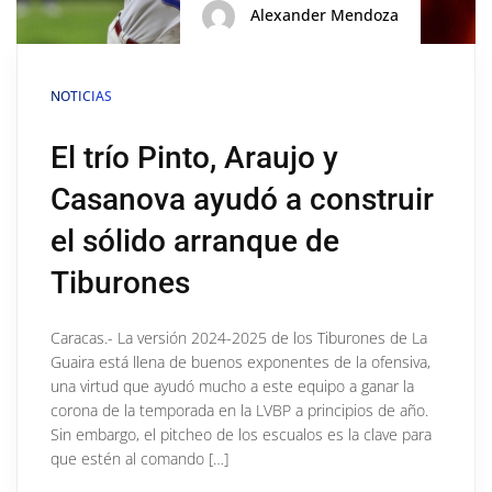
Alexander Mendoza
NOTICIAS
El trío Pinto, Araujo y
Casanova ayudó a construir
el sólido arranque de
Tiburones
Caracas.- La versión 2024-2025 de los Tiburones de La
Guaira está llena de buenos exponentes de la ofensiva,
una virtud que ayudó mucho a este equipo a ganar la
corona de la temporada en la LVBP a principios de año.
Sin embargo, el pitcheo de los escualos es la clave para
que estén al comando […]