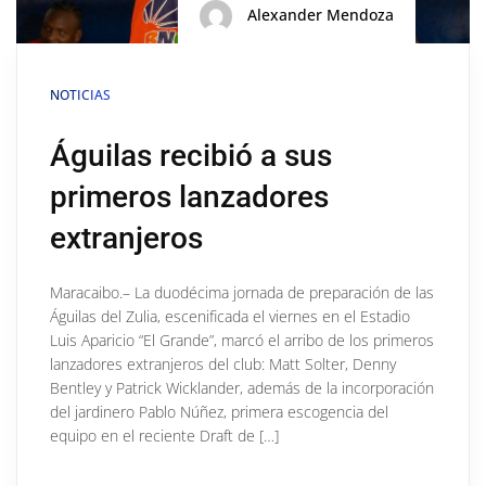
Alexander Mendoza
NOTICIAS
Águilas recibió a sus
primeros lanzadores
extranjeros
Maracaibo.– La duodécima jornada de preparación de las
Águilas del Zulia, escenificada el viernes en el Estadio
Luis Aparicio “El Grande”, marcó el arribo de los primeros
lanzadores extranjeros del club: Matt Solter, Denny
Bentley y Patrick Wicklander, además de la incorporación
del jardinero Pablo Núñez, primera escogencia del
equipo en el reciente Draft de […]