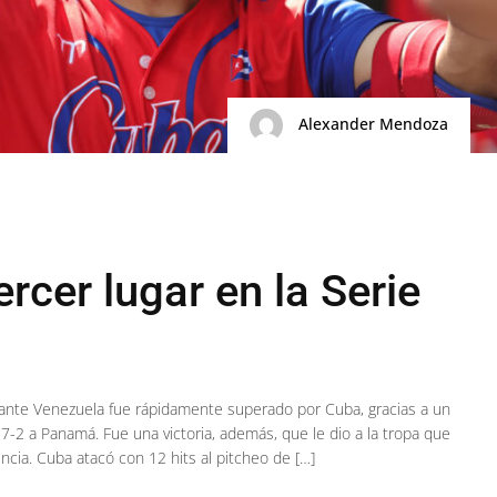
Alexander Mendoza
ercer lugar en la Serie
n ante Venezuela fue rápidamente superado por Cuba, gracias a un
2 a Panamá. Fue una victoria, además, que le dio a la tropa que
cia. Cuba atacó con 12 hits al pitcheo de […]