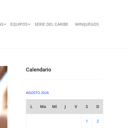
AS
EQUIPOS
SERIE DEL CARIBE
MINIJUEGOS
Calendario
AGOSTO 2026
L
Ma
Mi
J
V
S
D
1
2