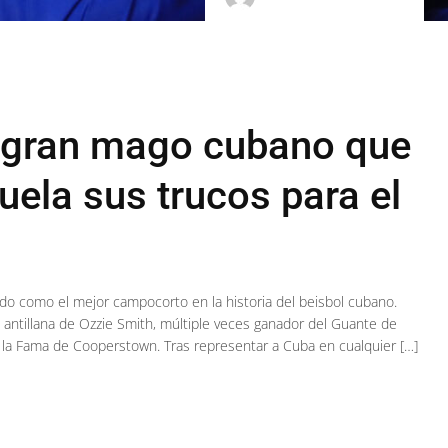
 gran mago cubano que
ela sus trucos para el
 como el mejor campocorto en la historia del beisbol cubano.
 antillana de Ozzie Smith, múltiple veces ganador del Guante de
 la Fama de Cooperstown. Tras representar a Cuba en cualquier […]