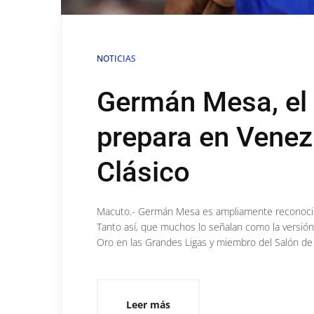
NOTICIAS
Germán Mesa, el
prepara en Venezu
Clásico
Macuto.- Germán Mesa es ampliamente reconocido
Tanto así, que muchos lo señalan como la versión
Oro en las Grandes Ligas y miembro del Salón de
Leer más