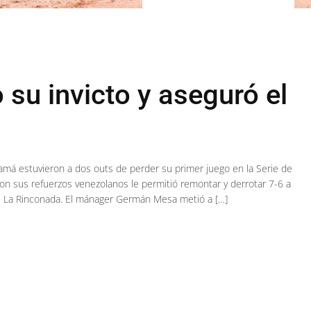
u invicto y aseguró el
amá estuvieron a dos outs de perder su primer juego en la Serie de
ron sus refuerzos venezolanos le permitió remontar y derrotar 7-6 a
e La Rinconada. El mánager Germán Mesa metió a […]