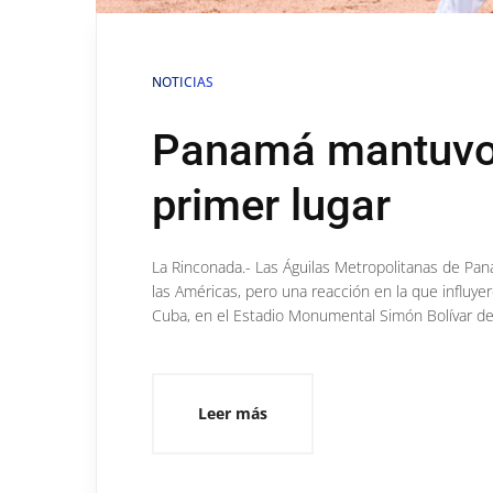
NOTICIAS
Panamá mantuvo s
primer lugar
La Rinconada.- Las Águilas Metropolitanas de Pan
las Américas, pero una reacción en la que influye
Cuba, en el Estadio Monumental Simón Bolívar d
Leer más