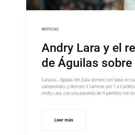
NOTICIAS
Andry Lara y el re
de Águilas sobre
Caracas.- Águilas del Zulia dominó con base en s
campeonato, y derrotó 3 carreras por 1 a Cardena
Andry Lara, con una pasantía de 9 partidos con l
Leer más