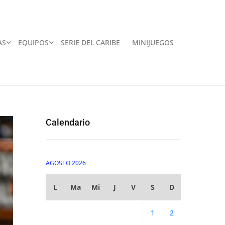
AS
EQUIPOS
SERIE DEL CARIBE
MINIJUEGOS
Calendario
AGOSTO 2026
L
Ma
Mi
J
V
S
D
1
2