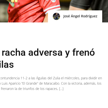
José Ángel Rodríguez
 racha adversa y frenó
ilas
ntundencia 11-2 a las Águilas del Zulia el miércoles, para dividir en
 Luis Aparicio “El Grande” de Maracaibo. Con la victoria, además, los
 frenaron la de triunfos de los rapaces, […]