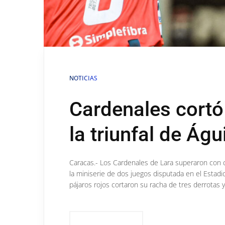
NOTICIAS
Cardenales cortó
la triunfal de Águ
Caracas.- Los Cardenales de Lara superaron con co
la miniserie de dos juegos disputada en el Estadio
pájaros rojos cortaron su racha de tres derrotas y