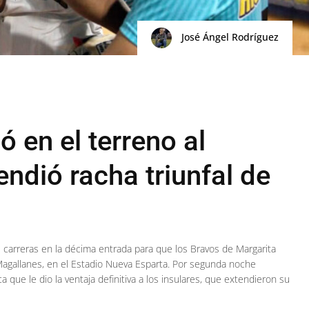
José Ángel Rodríguez
ó en el terreno al
ndió racha triunfal de
 carreras en la décima entrada para que los Bravos de Margarita
Magallanes, en el Estadio Nueva Esparta. Por segunda noche
 que le dio la ventaja definitiva a los insulares, que extendieron su