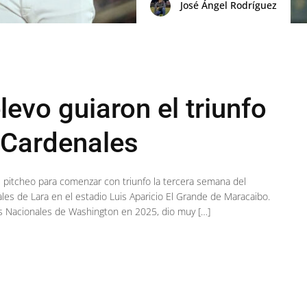
José Ángel Rodríguez
levo guiaron el triunfo
 Cardenales
u pitcheo para comenzar con triunfo la tercera semana del
les de Lara en el estadio Luis Aparicio El Grande de Maracaibo.
os Nacionales de Washington en 2025, dio muy […]