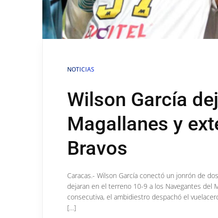
NOTICIAS
Wilson García dej
Magallanes y exte
Bravos
Caracas.- Wilson García conectó un jonrón de dos
dejaran en el terreno 10-9 a los Navegantes del 
consecutiva, el ambidiestro despachó el vuelacerca
[…]