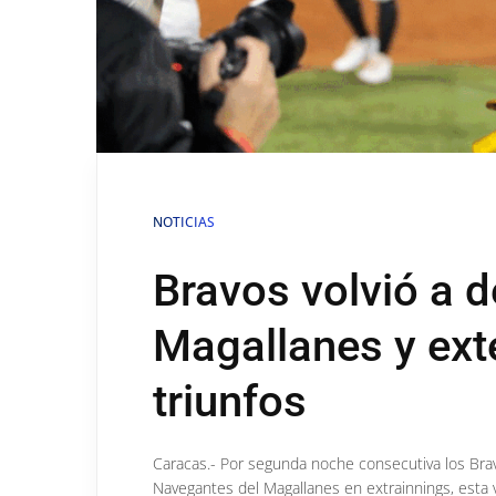
NOTICIAS
Bravos volvió a de
Magallanes y ext
triunfos
Caracas.- Por segunda noche consecutiva los Brav
Navegantes del Magallanes en extrainnings, esta v