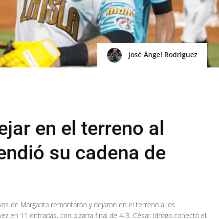
José Ángel Rodríguez
jar en el terreno al
endió su cadena de
os de Margarita remontaron y dejaron en el terreno a los
ez en 11 entradas, con pizarra final de 4-3. César Idrogo conectó el