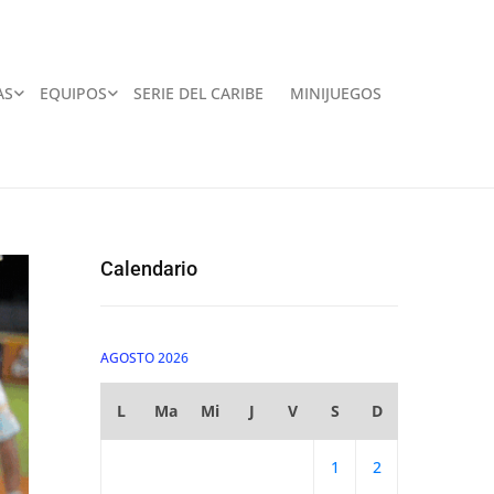
AS
EQUIPOS
SERIE DEL CARIBE
MINIJUEGOS
Calendario
AGOSTO 2026
L
Ma
Mi
J
V
S
D
1
2