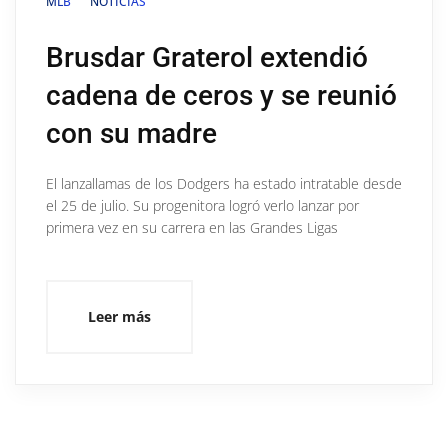
MLB
NOTICIAS
Brusdar Graterol extendió
cadena de ceros y se reunió
con su madre
El lanzallamas de los Dodgers ha estado intratable desde
el 25 de julio. Su progenitora logró verlo lanzar por
primera vez en su carrera en las Grandes Ligas
Leer más