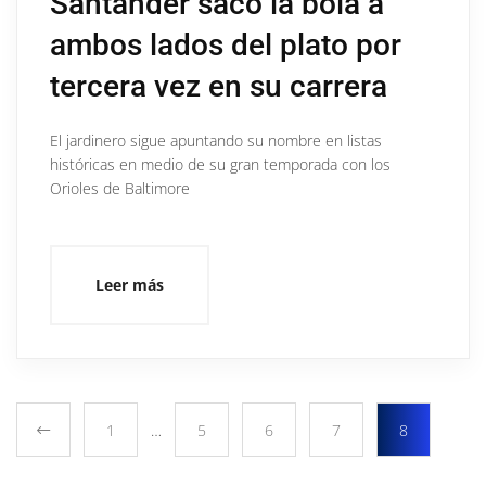
Santander sacó la bola a
ambos lados del plato por
tercera vez en su carrera
El jardinero sigue apuntando su nombre en listas
históricas en medio de su gran temporada con los
Orioles de Baltimore
Leer más
1
…
5
6
7
8