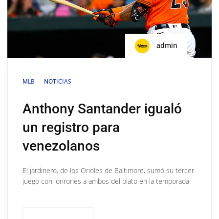
admin
MLB
NOTICIAS
Anthony Santander igualó
un registro para
venezolanos
El jardinero, de los Orioles de Baltimore, sumó su tercer
juego con jonrones a ambos del plato en la temporada