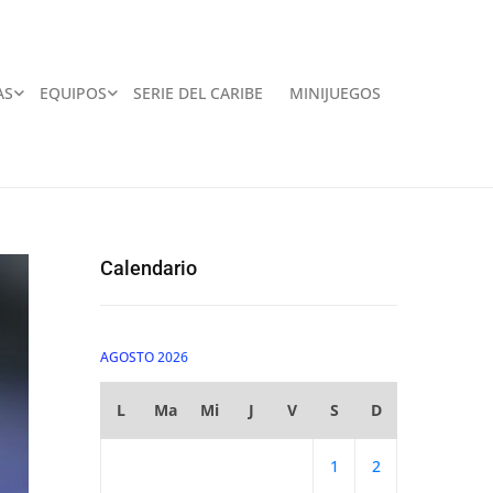
AS
EQUIPOS
SERIE DEL CARIBE
MINIJUEGOS
Calendario
AGOSTO 2026
L
Ma
Mi
J
V
S
D
1
2