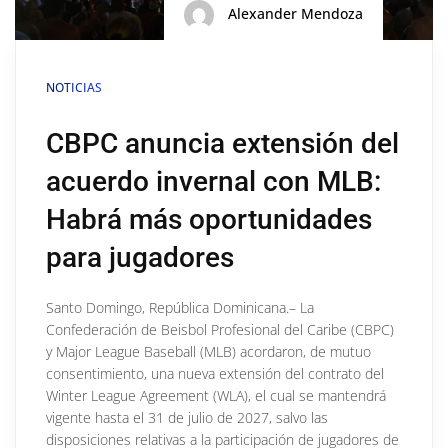
Alexander Mendoza
NOTICIAS
CBPC anuncia extensión del
acuerdo invernal con MLB:
Habrá más oportunidades
para jugadores
Santo Domingo, República Dominicana.– La
Confederación de Beisbol Profesional del Caribe (CBPC)
y Major League Baseball (MLB) acordaron, de mutuo
consentimiento, una nueva extensión del contrato del
Winter League Agreement (WLA), el cual se mantendrá
vigente hasta el 31 de julio de 2027, salvo las
disposiciones relativas a la participación de jugadores de