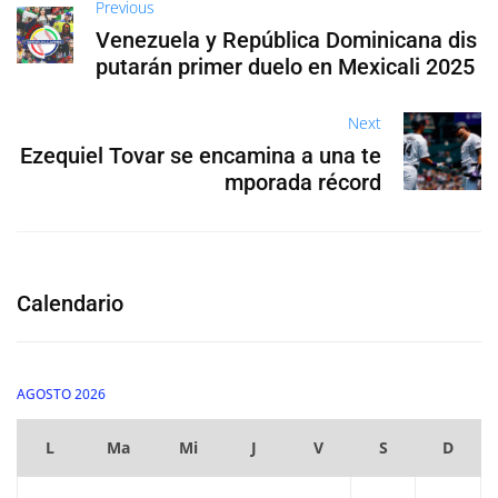
Previous
Venezuela y República Dominicana dis
putarán primer duelo en Mexicali 2025
Next
Ezequiel Tovar se encamina a una te
mporada récord
Calendario
AGOSTO 2026
L
Ma
Mi
J
V
S
D