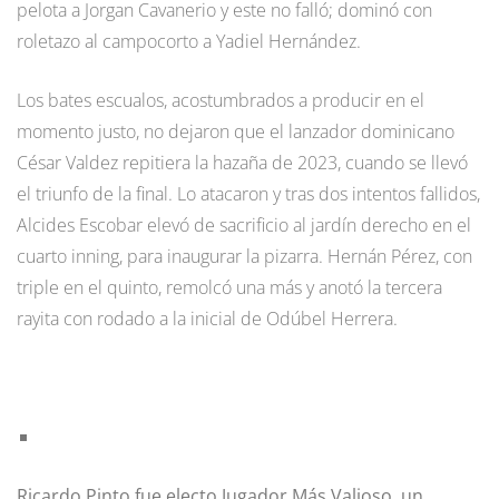
pelota a Jorgan Cavanerio y este no falló; dominó con
roletazo al campocorto a Yadiel Hernández.
Los bates escualos, acostumbrados a producir en el
momento justo, no dejaron que el lanzador dominicano
César Valdez repitiera la hazaña de 2023, cuando se llevó
el triunfo de la final. Lo atacaron y tras dos intentos fallidos,
Alcides Escobar elevó de sacrificio al jardín derecho en el
cuarto inning, para inaugurar la pizarra. Hernán Pérez, con
triple en el quinto, remolcó una más y anotó la tercera
rayita con rodado a la inicial de Odúbel Herrera.
Ricardo Pinto fue electo Jugador Más Valioso, un