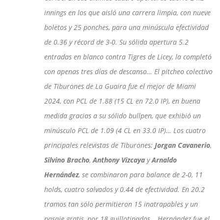
innings en los que aisló una carrera limpia, con nueve
boletos y 25 ponches, para una minúscula efectividad
de 0.36 y récord de 3-0. Su sólida apertura 5.2
entradas en blanco contra Tigres de Licey, la completó
con apenas tres días de descanso… El pitcheo colectivo
de Tiburones de La Guaira fue el mejor de Miami
2024, con PCL de 1.88 (15 CL en 72.0 IP), en buena
medida gracias a su sólido bullpen, que exhibió un
minúsculo PCL de 1.09 (4 CL en 33.0 IP)… Los cuatro
principales relevistas de Tiburones:
Jorgan Cavanerio
,
Silvino Bracho
,
Anthony Vizcaya
y
Arnaldo
Hernández
, se combinaron para balance de 2-0, 11
holds, cuatro salvados y 0.44 de efectividad. En 20.2
tramos tan sólo permitieron 15 inatrapables y un
pasaje gratis, por 18 guillotinados… Hernández fue el