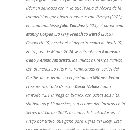
líder en salvados con 4, lo que iguala el récord de la
competición que ahora comparte con Vizcaya (2023),
el estadounidense
Jake Sánchez
(2023), el panameño
Manny Corpas
(2019) y
Francisco Buttó
(2009)…
Cavanerio (5) encabezó el departamento de holds (5)…
En la final de Miami 2024 se enfrentaron
Robinson
Canó
y
Alexis Amarista
, los únicos peloteros activos
con al menos 30 hits y 15 remolcadas en Series del
Caribe, de acuerdo con el periodista
Wilmer Reina
…
El experimentado derecho
César Valdez
había
lanzado 12.1 innings en blanco, con penas seis hits,
sin boletos y 10 ponches, con Leones del Caracas en la
Series del Caribe 2023, incluidos 6.1 entradas en el
juego por título, que ganó para Tigres del Licey. Esta
vez, en Miami 2024, encajó siete inatrapables y cuatro